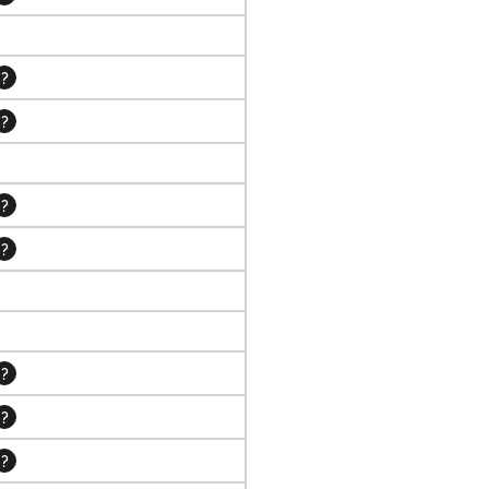
?
?
?
?
?
?
?