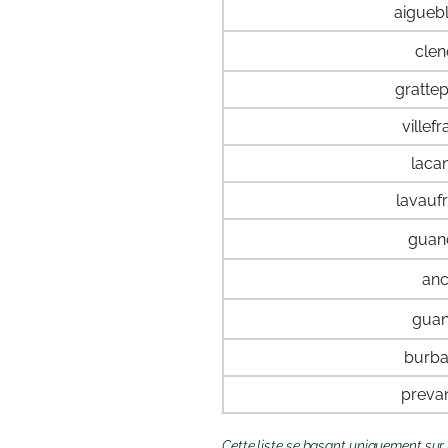
aigueb
cle
gratte
villef
laca
lavauf
guan
an
gua
burb
preva
Cette liste se basant uniquement sur 