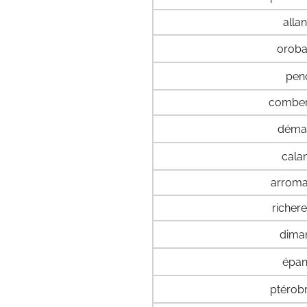
alla
orob
pen
combe
déma
cala
arrom
richer
dima
épa
ptérob