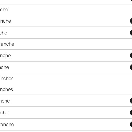
nche
anche
che
ranche
nche
nche
anches
enches
nche
nche
ranche