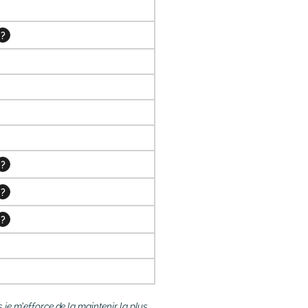
?
?
?
?
je m'efforce de la maintenir la plus