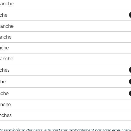
lanche
nche
panche
ranche
nche
ranche
ches
che
nche
anche
nches
la terminaison des mots, elle n'est très probablement pas sans erreur mais 