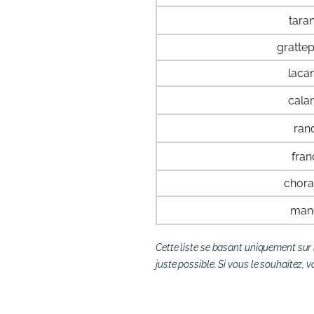
tara
gratte
laca
cala
ran
fran
chor
man
Cette liste se basant uniquement sur 
juste possible. Si vous le souhaitez,