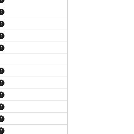
?
?
?
?
?
?
?
?
?
?
?