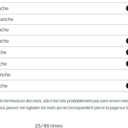
nche
panche
nche
nche
che
che
anche
che
la terminaison des mots, elle n'est très probablement pas sans erreur mais 
 vous pouvez
me signaler
les mots qui ne correspondent pas et la page sur la
25/86 rimes