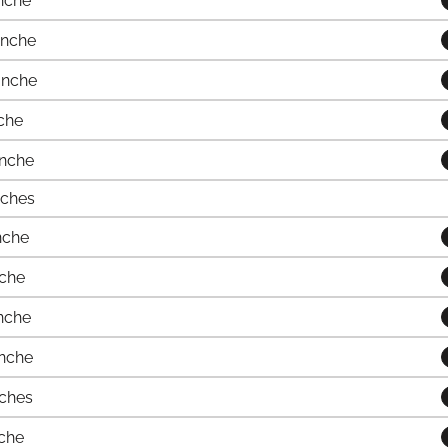
nche
anche
anche
che
anche
nches
nche
nche
nche
nche
ches
che