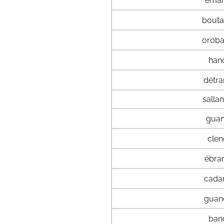
éma
bout
orob
han
détr
salla
gua
cle
ébra
cada
guan
ban